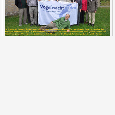
Vlieland 2014
De vogelwacht Uden bezoekt ieder jaar de waddeneilanden.
Dit jaar was Vlieland aan de beurt.
Hits: 1152
Lees meer …