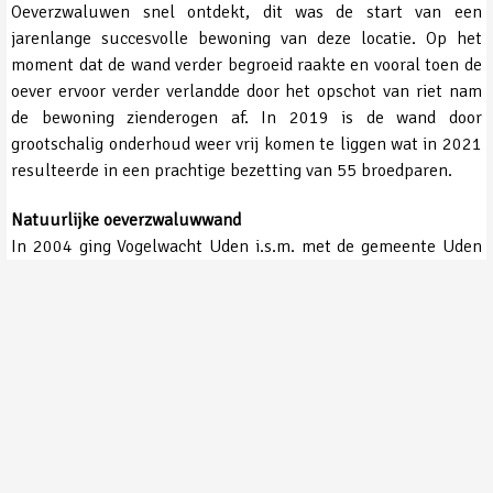
Oeverzwaluwen snel ontdekt, dit was de start van een
jarenlange succesvolle bewoning van deze locatie. Op het
moment dat de wand verder begroeid raakte en vooral toen de
oever ervoor verder verlandde door het opschot van riet nam
de bewoning zienderogen af. In 2019 is de wand door
grootschalig onderhoud weer vrij komen te liggen wat in 2021
resulteerde in een prachtige bezetting van 55 broedparen.
Natuurlijke oeverzwaluwwand
In 2004 ging Vogelwacht Uden i.s.m. met de gemeente Uden
en Brabants Landschap een natuurlijke wand voor
Oeverzwaluwen maken. Deze natuurlijke wand werd
gerealiseerd bij visplas ‘De Kleuter’. In het onderstaande
verslag is meer te vinden over de aanleg van deze meer
natuurlijke wand. Helaas hebben de Oeverzwaluwen deze
wand nooit als broedlocatie geaccepteerd.
Overige Oeverzwaluwkolonies
De Oeverzwaluw is een soort die erg opportunistisch is bij het