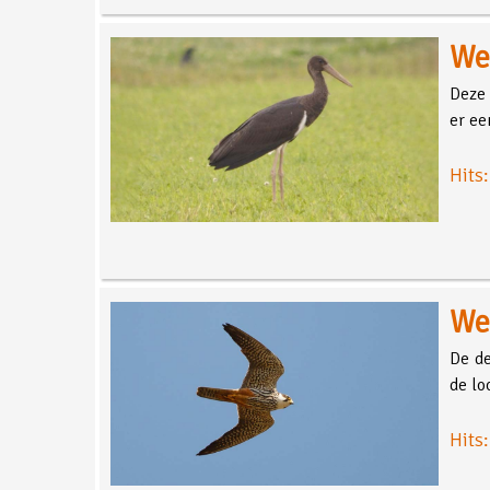
We
Deze 
er ee
Hits
We
De de
de lo
Hits