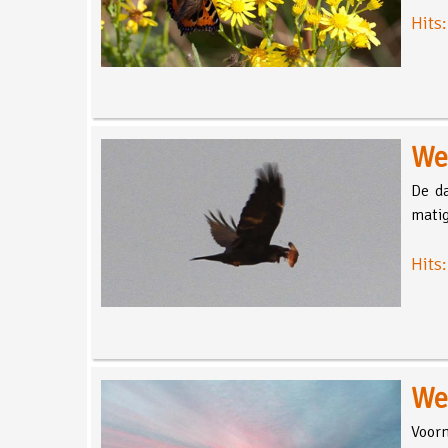
Hits
We
De da
matig
Hits
We
Voorn