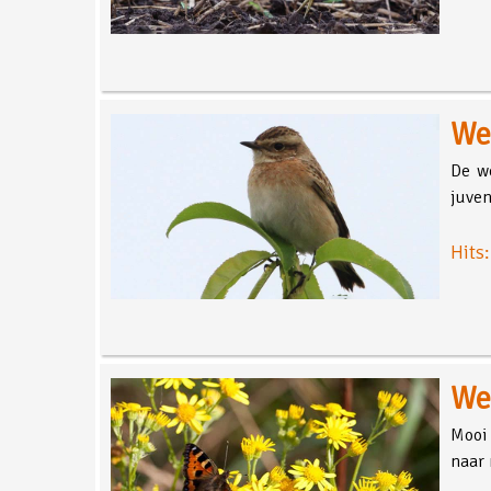
We
De we
juven
Hits
We
Mooi 
naar 