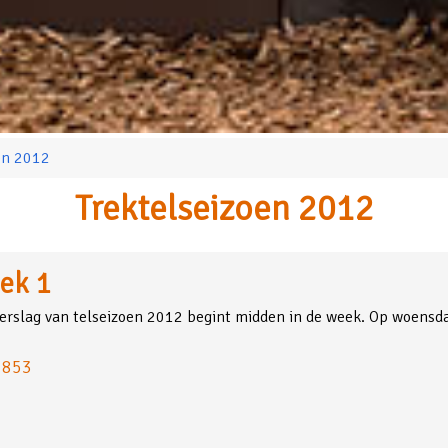
oen 2012
Trektelseizoen 2012
ek 1
erslag van telseizoen 2012 begint midden in de week. Op woens
: 853