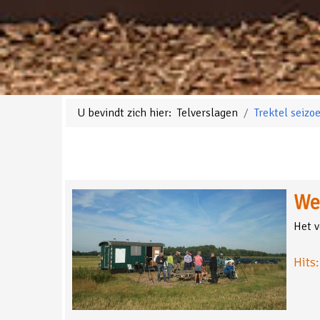
U bevindt zich hier:
Telverslagen
Trektel seiz
We
Het v
Hits