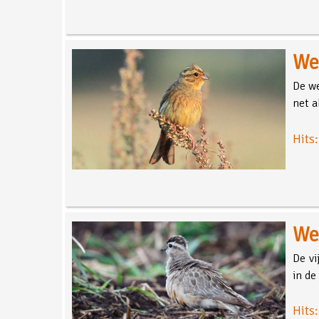
We
De we
net a
Hits
We
De vi
in de
Hits