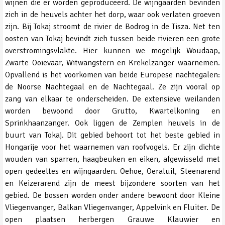
wijnen die er worden geproduceerd. De wijngaarden bevinden
zich in de heuvels achter het dorp, waar ook verlaten groeven
zijn. Bij Tokaj stroomt de rivier de Bodrog in de Tisza. Net ten
oosten van Tokaj bevindt zich tussen beide rivieren een grote
overstromingsvlakte. Hier kunnen we mogelijk Woudaap,
Zwarte Ooievaar, Witwangstern en Krekelzanger waarnemen.
Opvallend is het voorkomen van beide Europese nachtegalen:
de Noorse Nachtegaal en de Nachtegaal. Ze zijn vooral op
zang van elkaar te onderscheiden. De extensieve weilanden
worden bewoond door Grutto, Kwartelkoning en
Sprinkhaanzanger. Ook liggen de Zemplen heuvels in de
buurt van Tokaj. Dit gebied behoort tot het beste gebied in
Hongarije voor het waarnemen van roofvogels. Er zijn dichte
wouden van sparren, haagbeuken en eiken, afgewisseld met
open gedeeltes en wijngaarden. Oehoe, Oeraluil, Steenarend
en Keizerarend zijn de meest bijzondere soorten van het
gebied. De bossen worden onder andere bewoont door Kleine
Vliegenvanger, Balkan Vliegenvanger, Appelvink en Fluiter. De
open plaatsen herbergen Grauwe Klauwier en