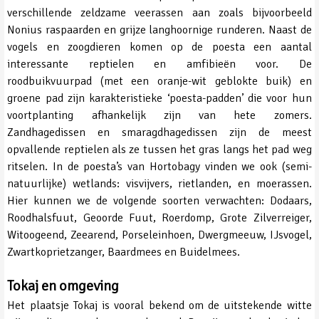
verschillende zeldzame veerassen aan zoals bijvoorbeeld
Nonius raspaarden en grijze langhoornige runderen. Naast de
vogels en zoogdieren komen op de poesta een aantal
interessante reptielen en amfibieën voor. De
roodbuikvuurpad (met een oranje-wit geblokte buik) en
groene pad zijn karakteristieke ‘poesta-padden’ die voor hun
voortplanting afhankelijk zijn van hete zomers.
Zandhagedissen en smaragdhagedissen zijn de meest
opvallende reptielen als ze tussen het gras langs het pad weg
ritselen. In de poesta’s van Hortobagy vinden we ook (semi-
natuurlijke) wetlands: visvijvers, rietlanden, en moerassen.
Hier kunnen we de volgende soorten verwachten: Dodaars,
Roodhalsfuut, Geoorde Fuut, Roerdomp, Grote Zilverreiger,
Witoogeend, Zeearend, Porseleinhoen, Dwergmeeuw, IJsvogel,
Zwartkoprietzanger, Baardmees en Buidelmees.
Tokaj en omgeving
Het plaatsje Tokaj is vooral bekend om de uitstekende witte