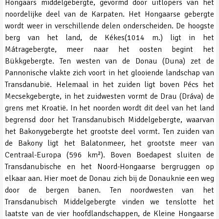
Hongaars middelgebergte, gevormd door uitlopers van het
noordelijke deel van de Karpaten. Het Hongaarse gebergte
wordt weer in verschillende delen onderscheiden. De hoogste
berg van het land, de Kékes(1014 m.) ligt in het
Mátragebergte, meer naar het oosten begint het
Bükkgebergte. Ten westen van de Donau (Duna) zet de
Pannonische vlakte zich voort in het glooiende landschap van
Transdanubië. Helemaal in het zuiden ligt boven Pécs het
Mecsekgebergte, in het zuidwesten vormt de Drau (Dráva) de
grens met Kroatië. In het noorden wordt dit deel van het land
begrensd door het Transdanubisch Middelgebergte, waarvan
het Bakonygebergte het grootste deel vormt. Ten zuiden van
de Bakony ligt het Balatonmeer, het grootste meer van
Centraal-Europa (596 km²). Boven Boedapest sluiten de
Transdanubische en het Noord-Hongaarse bergruggen op
elkaar aan. Hier moet de Donau zich bij de Donauknie een weg
door de bergen banen. Ten noordwesten van het
Transdanubisch Middelgebergte vinden we tenslotte het
laatste van de vier hoofdlandschappen, de Kleine Hongaarse