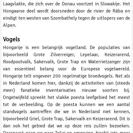
Laagvlakte, die zich over de Donau voortzet in Slowakije. Het
Hongaarse deel wordt doorsneden door de rivier de Rába en
eindigt ten westen van Szombathely tegen de uitlopers van de
Alpen.
Vogels
Hongarije is een belangrijk vogelland. De populaties van
bijvoorbeeld Grote Zilverreiger, Lepelaar, Keizerarend,
Roodpootvalk, Sakervalk, Grote Trap en Waterrietzanger zijn
van essentieel belang voor de Europese vogelwereld.
Hongarije telt ongeveer 200 regelmatige broedvogels. Net als
in Nederland komen hier, dankzij de activiteiten van (steeds
meer) fanatieke inventarisaties nieuwe soorten bij.
Ongetwijfeld spreekt het vlakke poesta leefgebied het meest
tot de verbeelding. Op de poesta kunnen we een aantal
standvogels aantreffen die we in Nederland niet kennen,
bijvoorbeeld Griel, Grote Trap, Sakervalk en Keizerarend. Dit is
dan ook het gebied dat we op deze reis zullen bezoeken.
Daarnaast gaan we naar Tokaj en omgeving, hierbij iets meer