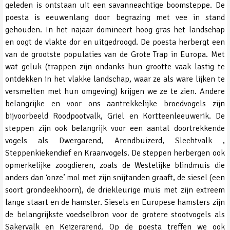
geleden is ontstaan uit een savanneachtige boomsteppe. De
poesta is eeuwenlang door begrazing met vee in stand
gehouden. In het najaar domineert hoog gras het landschap
en oogt de vlakte dor en uitgedroogd. De poesta herbergt een
van de grootste populaties van de Grote Trap in Europa. Met
wat geluk (trappen zijn ondanks hun grootte vaak lastig te
ontdekken in het vlakke landschap, waar ze als ware lijken te
versmelten met hun omgeving) krijgen we ze te zien. Andere
belangrijke en voor ons aantrekkelijke broedvogels zijn
bijvoorbeeld Roodpootvalk, Griel en Kortteenleeuwerik. De
steppen zijn ook belangrijk voor een aantal doortrekkende
vogels als Dwergarend, Arendbuizerd, Slechtvalk ,
Steppenkiekendief en Kraanvogels. De steppen herbergen ook
opmerkelijke zoogdieren, zoals de Westelijke blindmuis die
anders dan ‘onze’ mol met zijn snijtanden graaft, de siesel (een
soort grondeekhoorn), de driekleurige muis met zijn extreem
lange staart en de hamster. Siesels en Europese hamsters zijn
de belangrijkste voedselbron voor de grotere stootvogels als
Sakervalk en Keizerarend. Op de poesta treffen we ook