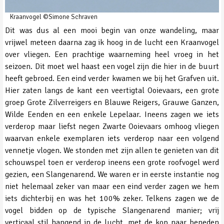
Kraanvogel ©Simone Schraven
Dit was dus al een mooi begin van onze wandeling, maar
vrijwel meteen daarna zag ik hoog in de lucht een Kraanvogel
over vliegen. Een prachtige waarneming heel vroeg in het
seizoen. Dit moet wel haast een vogel zijn die hier in de buurt
heeft gebroed. Een eind verder kwamen we bij het Grafven uit.
Hier zaten langs de kant een veertigtal Ooievaars, een grote
groep Grote Zilverreigers en Blauwe Reigers, Grauwe Ganzen,
Wilde Eenden en een enkele Lepelaar. Ineens zagen we iets
verderop maar liefst negen Zwarte Ooievaars omhoog vliegen
waarvan enkele exemplaren iets verderop naar een volgend
vennetje vlogen. We stonden met zijn allen te genieten van dit
schouwspel toen er verderop ineens een grote roofvogel werd
gezien, een Slangenarend. We waren er in eerste instantie nog
niet helemaal zeker van maar een eind verder zagen we hem
iets dichterbij en was het 100% zeker. Telkens zagen we de
vogel bidden op de typische Slangenarend manier; vrij
verticaal stil hangend in de lucht, met de kop naar beneden