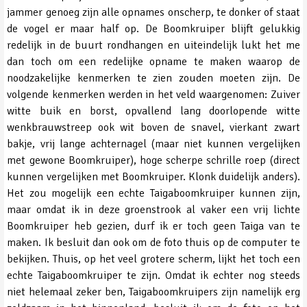
jammer genoeg zijn alle opnames onscherp, te donker of staat
de vogel er maar half op. De Boomkruiper blijft gelukkig
redelijk in de buurt rondhangen en uiteindelijk lukt het me
dan toch om een redelijke opname te maken waarop de
noodzakelijke kenmerken te zien zouden moeten zijn. De
volgende kenmerken werden in het veld waargenomen: Zuiver
witte buik en borst, opvallend lang doorlopende witte
wenkbrauwstreep ook wit boven de snavel, vierkant zwart
bakje, vrij lange achternagel (maar niet kunnen vergelijken
met gewone Boomkruiper), hoge scherpe schrille roep (direct
kunnen vergelijken met Boomkruiper. Klonk duidelijk anders).
Het zou mogelijk een echte Taigaboomkruiper kunnen zijn,
maar omdat ik in deze groenstrook al vaker een vrij lichte
Boomkruiper heb gezien, durf ik er toch geen Taiga van te
maken. Ik besluit dan ook om de foto thuis op de computer te
bekijken. Thuis, op het veel grotere scherm, lijkt het toch een
echte Taigaboomkruiper te zijn. Omdat ik echter nog steeds
niet helemaal zeker ben, Taigaboomkruipers zijn namelijk erg