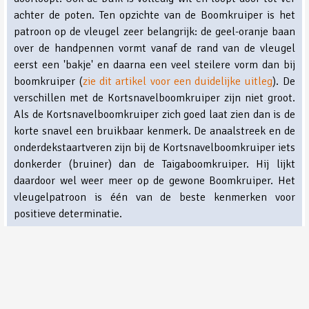
achter de poten. Ten opzichte van de Boomkruiper is het
patroon op de vleugel zeer belangrijk: de geel-oranje baan
over de handpennen vormt vanaf de rand van de vleugel
eerst een 'bakje' en daarna een veel steilere vorm dan bij
boomkruiper (
zie dit artikel voor een duidelijke uitleg
). De
verschillen met de Kortsnavelboomkruiper zijn niet groot.
Als de Kortsnavelboomkruiper zich goed laat zien dan is de
korte snavel een bruikbaar kenmerk. De anaalstreek en de
onderdekstaartveren zijn bij de Kortsnavelboomkruiper iets
donkerder (bruiner) dan de Taigaboomkruiper. Hij lijkt
daardoor wel weer meer op de gewone Boomkruiper. Het
vleugelpatroon is één van de beste kenmerken voor
positieve determinatie.
Geluid
De roep van de Taiga- en Kortsnavelboomkruiper zijn
duidelijk anders dan de gewone Boomkruiper. De roep is
dunner en ijler en ook de zang klinkt anders. Bij de Taiga en