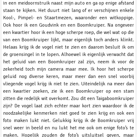
in een meidoornstruik naast mijn auto en ga op enige afstand
staan te kijken. Het duurt niet lang of er verschijnen enkele
Kool-, Pimpel- en Staartmezen, waaronder een witkoppige.
Ook hoor ik een Goudvink en een Boomkruiper. Na ongeveer
een kwartier hoor ik een hoge scherpe roep, die wel wat op die
van een Boomkruiper lijkt, maar eigenlijk toch anders klinkt.
Helaas krijg ik de vogel niet te zien en daarom besluit ik om
de groensingel in te lopen. Alhoewel ik eigenlijk verwacht dat
het geluid van een Boomkruiper zal zijn, neem ik voor de
zekerheid toch mijn camera maar mee. Ik hoor het scherpe
geluid nog diverse keren, maar meer dan een snel voorbij
vliegende vogel krijg ik niet te zien. Uiteindelijk na meer dan
een kwartier zoeken, zie ik een Boomkruiper op een stam
zitten die redelijk wit overkomt. Zou dit een Taigaboomkruiper
zijn? De vogel laat zich echter maar kort zien waardoor ik de
noodzakelijke kenmerken niet goed te zien krijg en ook een
foto maken lukt niet. Gelukkig krijg ik de Boomkruiper vrij
snel weer in beeld en nu lukt het me ook om enige foto’s te
maken. Hopelijk zouden de foto’s uitsluitsel geven, maar