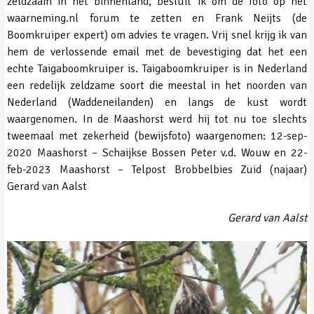
zeldzaam in het binnenland, besluit ik om de foto op het
waarneming.nl forum te zetten en Frank Neijts (de
Boomkruiper expert) om advies te vragen. Vrij snel krijg ik van
hem de verlossende email met de bevestiging dat het een
echte Taigaboomkruiper is. Taigaboomkruiper is in Nederland
een redelijk zeldzame soort die meestal in het noorden van
Nederland (Waddeneilanden) en langs de kust wordt
waargenomen. In de Maashorst werd hij tot nu toe slechts
tweemaal met zekerheid (bewijsfoto) waargenomen: 12-sep-
2020 Maashorst – Schaijkse Bossen Peter v.d. Wouw en 22-
feb-2023 Maashorst – Telpost Brobbelbies Zuid (najaar)
Gerard van Aalst
Gerard van Aalst