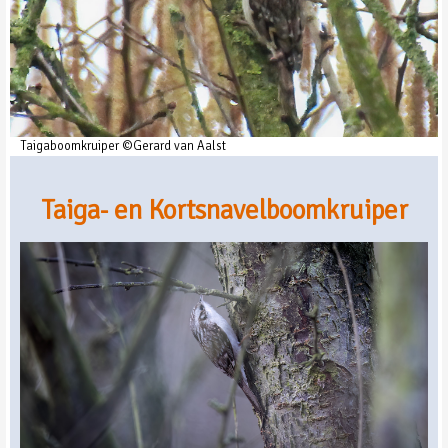
Taigaboomkruiper ©Gerard van Aalst
Taiga- en Kortsnavelboomkruiper