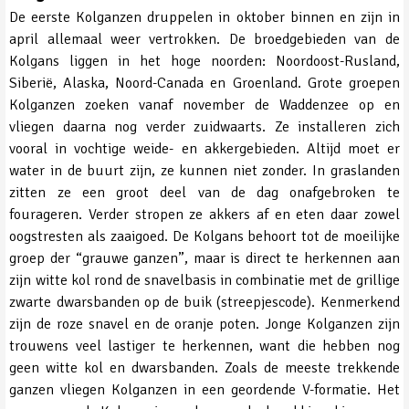
De eerste Kolganzen druppelen in oktober binnen en zijn in
april allemaal weer vertrokken. De broedgebieden van de
Kolgans liggen in het hoge noorden: Noordoost-Rusland,
Siberië, Alaska, Noord-Canada en Groenland. Grote groepen
Kolganzen zoeken vanaf november de Waddenzee op en
vliegen daarna nog verder zuidwaarts. Ze installeren zich
vooral in vochtige weide- en akkergebieden. Altijd moet er
water in de buurt zijn, ze kunnen niet zonder. In graslanden
zitten ze een groot deel van de dag onafgebroken te
fourageren. Verder stropen ze akkers af en eten daar zowel
oogstresten als zaaigoed. De Kolgans behoort tot de moeilijke
groep der “grauwe ganzen”, maar is direct te herkennen aan
zijn witte kol rond de snavelbasis in combinatie met de grillige
zwarte dwarsbanden op de buik (streepjescode). Kenmerkend
zijn de roze snavel en de oranje poten. Jonge Kolganzen zijn
trouwens veel lastiger te herkennen, want die hebben nog
geen witte kol en dwarsbanden. Zoals de meeste trekkende
ganzen vliegen Kolganzen in een geordende V-formatie. Het