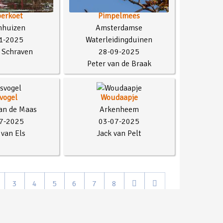
erkoet
Pimpelmees
nhuizen
Amsterdamse
1-2025
Waterleidingduinen
 Schraven
28-09-2025
Peter van de Braak
svogel
Woudaapje
an de Maas
Arkenheem
7-2025
03-07-2025
van Els
Jack van Pelt
3
4
5
6
7
8