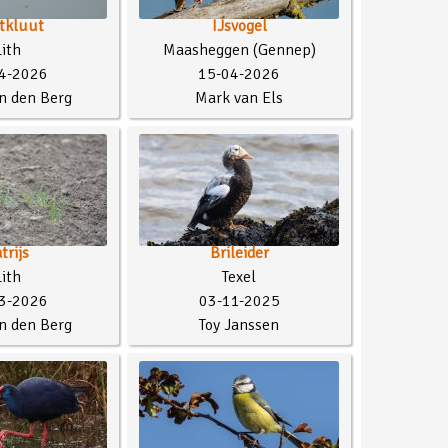
tkluut
IJsvogel
Lith
Maasheggen (Gennep)
4-2026
15-04-2026
n den Berg
Mark van Els
trijs
Brileider
Lith
Texel
3-2026
03-11-2025
n den Berg
Toy Janssen