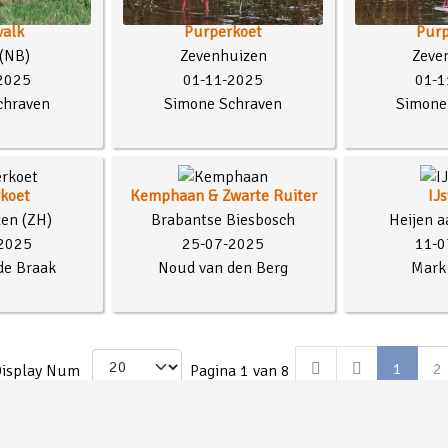
valk
Purperkoet
Purp
(NB)
Zevenhuizen
Zeve
2025
01-11-2025
01-1
chraven
Simone Schraven
Simone
koet
Kemphaan & Zwarte Ruiter
IJ
en (ZH)
Brabantse Biesbosch
Heijen a
2025
25-07-2025
11-0
de Braak
Noud van den Berg
Mark 
1
2
isplay Num
Pagina 1 van 8