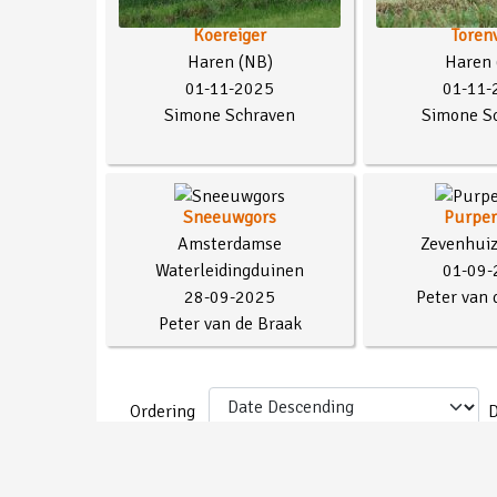
Koereiger
Toren
Haren (NB)
Haren 
01-11-2025
01-11-
Simone Schraven
Simone S
Sneeuwgors
Purper
Amsterdamse
Zevenhuiz
Waterleidingduinen
01-09-
28-09-2025
Peter van 
Peter van de Braak
Ordering
D