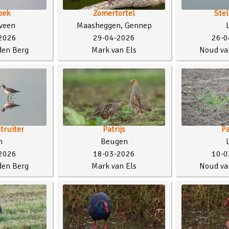
oek
Zomertortel
Stel
veen
Maasheggen, Gennep
2026
29-04-2026
26-0
den Berg
Mark van Els
Noud va
truiter
Patrijs
Pa
h
Beugen
2026
18-03-2026
10-0
den Berg
Mark van Els
Noud va