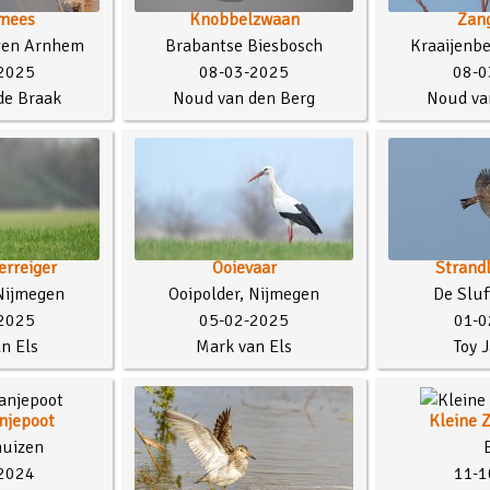
mees
Knobbelzwaan
Zang
gen Arnhem
Brabantse Biesbosch
Kraaijenbe
2025
08-03-2025
08-0
de Braak
Noud van den Berg
Noud va
erreiger
Ooievaar
Strand
Nijmegen
Ooipolder, Nijmegen
De Sluf
2025
05-02-2025
01-0
n Els
Mark van Els
Toy 
njepoot
Kleine Z
huizen
2024
11-1