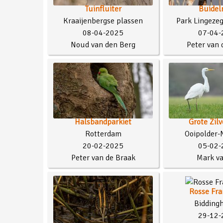
Tuinfluiter
Buidel
Kraaijenbergse plassen
Park Lingeze
08-04-2025
07-04-
Noud van den Berg
Peter van 
Halsbandparkiet
Grote Zilv
Rotterdam
Ooipolder-
20-02-2025
05-02-
Peter van de Braak
Mark va
Rosse Fra
Bidding
29-12-