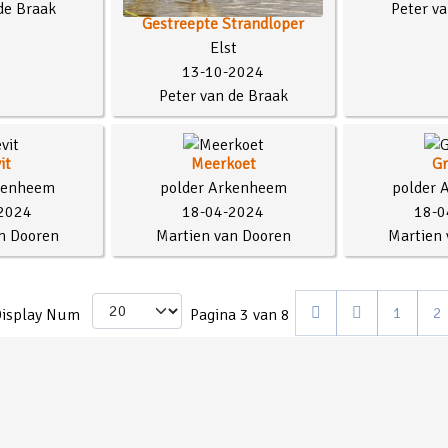
de Braak
Peter va
Gestreepte Strandloper
Elst
13-10-2024
Peter van de Braak
it
Meerkoet
Gr
kenheem
polder Arkenheem
polder 
2024
18-04-2024
18-0
n Dooren
Martien van Dooren
Martien 
1
2
isplay Num
Pagina 3 van 8