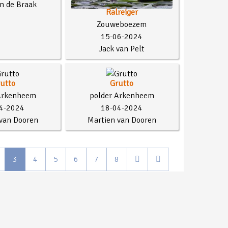
n de Braak
Ralreiger
Zouweboezem
15-06-2024
Jack van Pelt
utto
Grutto
Arkenheem
polder Arkenheem
4-2024
18-04-2024
van Dooren
Martien van Dooren
3
4
5
6
7
8
Powered by
Phoca Gallery