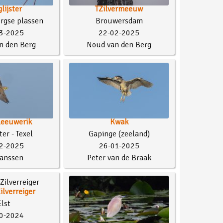
lijster
TZilvermeeuw
rgse plassen
Brouwersdam
3-2025
22-02-2025
n den Berg
Noud van den Berg
leeuwerik
Kwak
ter - Texel
Gapinge (zeeland)
2-2025
26-01-2025
Janssen
Peter van de Braak
ilverreiger
Elst
0-2024