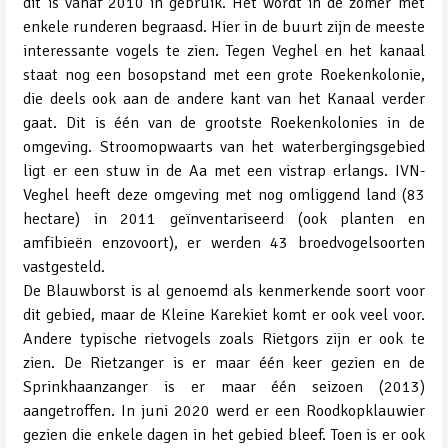
dit is vanaf 2010 in gebruik. Het wordt in de zomer met
enkele runderen begraasd. Hier in de buurt zijn de meeste
interessante vogels te zien. Tegen Veghel en het kanaal
staat nog een bosopstand met een grote Roekenkolonie,
die deels ook aan de andere kant van het Kanaal verder
gaat. Dit is één van de grootste Roekenkolonies in de
omgeving. Stroomopwaarts van het waterbergingsgebied
ligt er een stuw in de Aa met een vistrap erlangs. IVN-
Veghel heeft deze omgeving met nog omliggend land (83
hectare) in 2011 geïnventariseerd (ook planten en
amfibieën enzovoort), er werden 43 broedvogelsoorten
vastgesteld.
De Blauwborst is al genoemd als kenmerkende soort voor
dit gebied, maar de Kleine Karekiet komt er ook veel voor.
Andere typische rietvogels zoals Rietgors zijn er ook te
zien. De Rietzanger is er maar één keer gezien en de
Sprinkhaanzanger is er maar één seizoen (2013)
aangetroffen. In juni 2020 werd er een Roodkopklauwier
gezien die enkele dagen in het gebied bleef. Toen is er ook