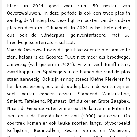
bleek in 2021 goed voor ruim 50 nesten van
Oeverzwaluwen. In deze periode is ook een twee plas in
aanleg, de Vlinderplas. Deze ligt ten oosten van de oudere
plas en dichterbij Odiliapeel. In 2021 is het hele gebied,
dus ook de vlinderplas, geïnventariseerd, met 50
broedvogelsoorten als resultaat.
Voor de Oeverzwaluw is dit gelukkig weer de plek om ze te
zien, helaas is de Geoorde Fuut niet meer als broedvogel
aanwezig (wel gezien in 2021). Er zijn veel Tuinfluiters,
Zwartkoppen en Spotvogels in de bomen die rond de plas
staan aanwezig. Ook zijn er nog steeds Kleine Plevieren in
het broedseizoen, ook bij de oude plas. In de winter zijn er
veel soorten eenden gezien: Slobeend, Wintertaling,
Smient, Tafeleend, Pijlstaart, Brilduiker en Grote Zaagbek.
Naast de Geoorde Futen zijn er ook Dodaarzen en Futen te
zien en is de Parelduiker er ooit (1990) ook gezien. Op
doortrek komen er ook leuke soorten langs, bijvoorbeeld
Beflijsters, Boomvalken, Zwarte Sterns en Visdieven,