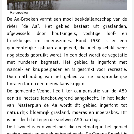
Aa-Broeken
De Aa-Broeken vormt een mooi beekdallandschap van de
rivier "de Aa". Het gebied bestaat uit graslanden,
afgewisseld door houtsingels, vochtige loof- en
broekbosjes en moeraszones. Rond 1930 is er een
gemeentelijke ijsbaan aangelegd, die met geschikt weer
nog steeds gebruikt wordt. In een deel wordt de vegetatie
met runderen begraast. Het gebied is ingericht met
wandel- en knuppelpaden en is geschikt voor recreatie.
Door nathouding van het gebied zal de oorspronkelijke
flora en fauna een nieuw kans krijgen.
De gemeente Veghel heeft ter compensatie van de A50
een 10 hectare landbouwgrond aangekocht. In het kader
van Masterplan de Aa wordt dit gebied ingericht tot
natuurlijk bloemrijk grasland, moeras en moerasbos. Dit
is het deel dat tegen de snelweg A50 aan ligt.
De IJsvogel is een vogelsoort die regelmatig in het gebied
gezien wordt en er ook gebroed heeft. De Groene Specht is