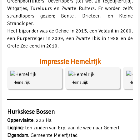
Groenpootruiters, Oeverlopers (tot wel 28 tegelijkertijd),
Witgatjes, Tureluurs en Zwarte Ruiters. Er worden zelfs
strandlopers gezien; Bonte-, Drieteen- en Kleine
Strandloper.
Heel bijzonder was de Oehoe in 2015, een Velduil in 2000,
een Purperreiger in 2009, een Zwarte Ibis in 1988 en de
Grote Zee-eend in 2010.
Impressie Hemelrijk
Hemelrijk
Hemelrijk
Hemel
Hurkskese Bossen
Oppervlakte
: 223 Ha
Ligging
: ten zuiden van Erp, aan de weg naar Gemert
Eigendom
: Gemeente Meierijstad