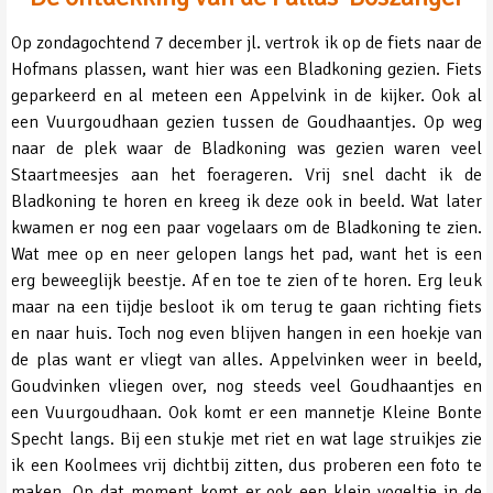
Op zondagochtend 7 december jl. vertrok ik op de fiets naar de
Hofmans plassen, want hier was een Bladkoning gezien. Fiets
geparkeerd en al meteen een Appelvink in de kijker. Ook al
een Vuurgoudhaan gezien tussen de Goudhaantjes. Op weg
naar de plek waar de Bladkoning was gezien waren veel
Staartmeesjes aan het foerageren. Vrij snel dacht ik de
Bladkoning te horen en kreeg ik deze ook in beeld. Wat later
kwamen er nog een paar vogelaars om de Bladkoning te zien.
Wat mee op en neer gelopen langs het pad, want het is een
erg beweeglijk beestje. Af en toe te zien of te horen. Erg leuk
maar na een tijdje besloot ik om terug te gaan richting fiets
en naar huis. Toch nog even blijven hangen in een hoekje van
de plas want er vliegt van alles. Appelvinken weer in beeld,
Goudvinken vliegen over, nog steeds veel Goudhaantjes en
een Vuurgoudhaan. Ook komt er een mannetje Kleine Bonte
Specht langs. Bij een stukje met riet en wat lage struikjes zie
ik een Koolmees vrij dichtbij zitten, dus proberen een foto te
maken. Op dat moment komt er ook een klein vogeltje in de