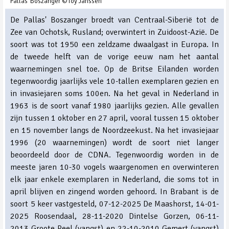
Pallas' Boszanger ©Toy Janssen
De Pallas' Boszanger broedt van Centraal-Siberië tot de
Zee van Ochotsk, Rusland; overwintert in Zuidoost-Azië. De
soort was tot 1950 een zeldzame dwaalgast in Europa. In
de tweede helft van de vorige eeuw nam het aantal
waarnemingen snel toe. Op de Britse Eilanden worden
tegenwoordig jaarlijks vele 10-tallen exemplaren gezien en
in invasiejaren soms 100en. Na het geval in Nederland in
1963 is de soort vanaf 1980 jaarlijks gezien. Alle gevallen
zijn tussen 1 oktober en 27 april, vooral tussen 15 oktober
en 15 november langs de Noordzeekust. Na het invasiejaar
1996 (20 waarnemingen) wordt de soort niet langer
beoordeeld door de CDNA. Tegenwoordig worden in de
meeste jaren 10-30 vogels waargenomen en overwinteren
elk jaar enkele exemplaren in Nederland, die soms tot in
april blijven en zingend worden gehoord. In Brabant is de
soort 5 keer vastgesteld, 07-12-2025 De Maashorst, 14-01-
2025 Roosendaal, 28-11-2020 Dintelse Gorzen, 06-11-
2013 Groote Peel (vangst) en 22-10-2010 Gemert (vangst)