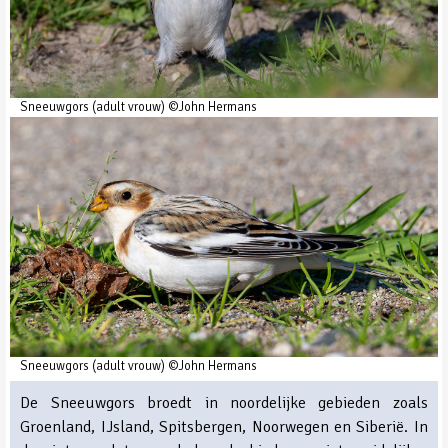
Sneeuwgors (adult vrouw) ©John Hermans
Sneeuwgors (adult vrouw) ©John Hermans
De Sneeuwgors broedt in noordelijke gebieden zoals
Groenland, IJsland, Spitsbergen, Noorwegen en Siberië. In