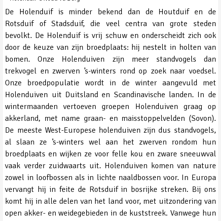
De Holenduif is minder bekend dan de Houtduif en de
Rotsduif of Stadsduif, die veel centra van grote steden
bevolkt. De Holenduif is vrij schuw en onderscheidt zich ook
door de keuze van zijn broedplaats: hij nestelt in holten van
bomen. Onze Holenduiven zijn meer standvogels dan
trekvogel en zwerven ’s-winters rond op zoek naar voedsel.
Onze broedpopulatie wordt in de winter aangevuld met
Holenduiven uit Duitsland en Scandinavische landen. In de
wintermaanden vertoeven groepen Holenduiven graag op
akkerland, met name graan- en maisstoppelvelden (Sovon).
De meeste West-Europese holenduiven zijn dus standvogels,
al slaan ze ’s-winters wel aan het zwerven rondom hun
broedplaats en wijken ze voor felle kou en zware sneeuwval
vaak verder zuidwaarts uit. Holenduiven komen van nature
zowel in loofbossen als in lichte naaldbossen voor. In Europa
vervangt hij in feite de Rotsduif in bosrijke streken. Bij ons
komt hij in alle delen van het land voor, met uitzondering van
open akker- en weidegebieden in de kuststreek. Vanwege hun