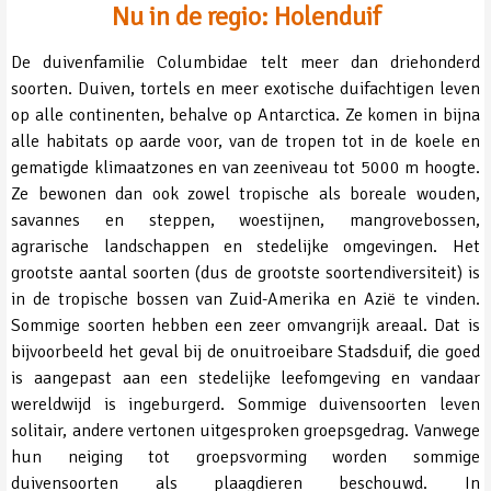
Nu in de regio: Holenduif
De duivenfamilie Columbidae telt meer dan driehonderd
soorten. Duiven, tortels en meer exotische duifachtigen leven
op alle continenten, behalve op Antarctica. Ze komen in bijna
alle habitats op aarde voor, van de tropen tot in de koele en
gematigde klimaatzones en van zeeniveau tot 5000 m hoogte.
Ze bewonen dan ook zowel tropische als boreale wouden,
savannes en steppen, woestijnen, mangrovebossen,
agrarische landschappen en stedelijke omgevingen. Het
grootste aantal soorten (dus de grootste soortendiversiteit) is
in de tropische bossen van Zuid-Amerika en Azië te vinden.
Sommige soorten hebben een zeer omvangrijk areaal. Dat is
bijvoorbeeld het geval bij de onuitroeibare Stadsduif, die goed
is aangepast aan een stedelijke leefomgeving en vandaar
wereldwijd is ingeburgerd. Sommige duivensoorten leven
solitair, andere vertonen uitgesproken groepsgedrag. Vanwege
hun neiging tot groepsvorming worden sommige
duivensoorten als plaagdieren beschouwd. In