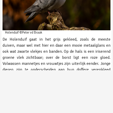
Holenduif ©Peter vd Braak
De Holenduif gaat in het grijs gekleed, zoals de meeste
duiven, maar wel met hier en daar een mooie metaalglans en
ook wat zwarte vlekjes en banden. Op de hals is een iriserend
groene vlek zichtbaar; over de borst ligt een roze gloed.
Volwassen mannetjes en vrouwtjes zijn uiterlijk eender. Jonge
dieren zijn te onderscheiden aan hun doffere verenkleed
zonder groene halsvlek. Gewoonlijk vestigen Holenduiven zich
in een holte in een boomstam om daar te broeden. Ze zoeken
hooggelegen holen met een ongeveer 15 cm wijde
ingangsopening. Daarom maken ze graag gebruik van oude
holen van de Zwarte Specht. Heeft het broedpaar een geschikt
hol voor een nest gevonden dan richt het vrouwtje dat dikwijls
in met takjes en dunne halmpjes. Daarna legt ze er twee