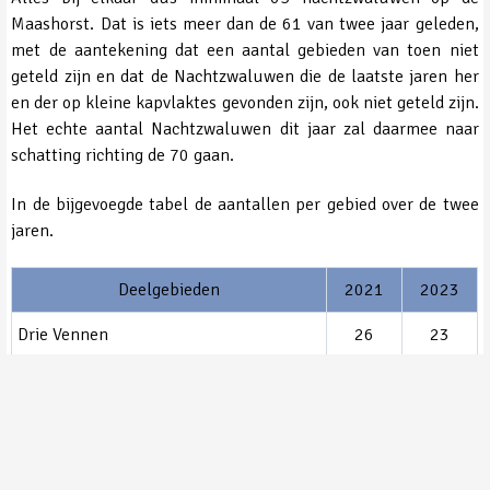
Maashorst. Dat is iets meer dan de 61 van twee jaar geleden,
met de aantekening dat een aantal gebieden van toen niet
geteld zijn en dat de Nachtzwaluwen die de laatste jaren her
en der op kleine kapvlaktes gevonden zijn, ook niet geteld zijn.
Het echte aantal Nachtzwaluwen dit jaar zal daarmee naar
schatting richting de 70 gaan.
In de bijgevoegde tabel de aantallen per gebied over de twee
jaren.
Deelgebieden
2021
2023
Drie Vennen
26
23
Wisentengebied
5
6
Slabroekse bergen
4
4
Reekse heide
1
1