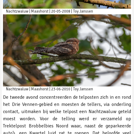
Nachtzwaluw | Maashorst | 20-05-2008 | Toy Janssen
Nachtzwaluw | Maashorst | 23-06-2010 | Toy Janssen
De tweede avond concentreerden de telposten zich in en rond
het Drie Vennen-gebied en moesten de tellers, via onderling
contact, uitmaken bij welke telpost een Nachtzwaluw geteld
moest worden. Voor de telling werd er verzameld op
Trektelpost Brobbelbies Noord waar, naast de geparkeerde
auto’s, een Kwartel luid zat te roepen. Dat beloofde veel