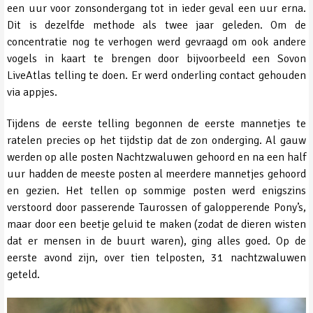
een uur voor zonsondergang tot in ieder geval een uur erna.
Dit is dezelfde methode als twee jaar geleden. Om de
concentratie nog te verhogen werd gevraagd om ook andere
vogels in kaart te brengen door bijvoorbeeld een Sovon
LiveAtlas telling te doen. Er werd onderling contact gehouden
via appjes.
Tijdens de eerste telling begonnen de eerste mannetjes te
ratelen precies op het tijdstip dat de zon onderging. Al gauw
werden op alle posten Nachtzwaluwen gehoord en na een half
uur hadden de meeste posten al meerdere mannetjes gehoord
en gezien. Het tellen op sommige posten werd enigszins
verstoord door passerende Taurossen of galopperende Pony’s,
maar door een beetje geluid te maken (zodat de dieren wisten
dat er mensen in de buurt waren), ging alles goed. Op de
eerste avond zijn, over tien telposten, 31 nachtzwaluwen
geteld.