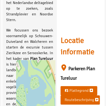
het Nederlandse deltagebied
op te zoeken, zoals
Strandplevier en Noordse
Stern.
We focussen ons bezoek
voornamelijk op Schouwen-
Locatie
Duiveland en Walcheren en
starten de excursie tussen
informatie
Zierikzee en Serooskerke. In
het kader van
Plan Tureluur
is hier tussen 1991 en 2014
Parkeren Plan
landbouwgrond omgezet
naar natuur en hier zijn
Tureluur
enkele van de beste
vogelkijkgebieden van
Plattegrond
provincie Zeeland te vinden,
waaronder de Prunjepolder
Routebeschrijving
en de Flauwers en Wevers