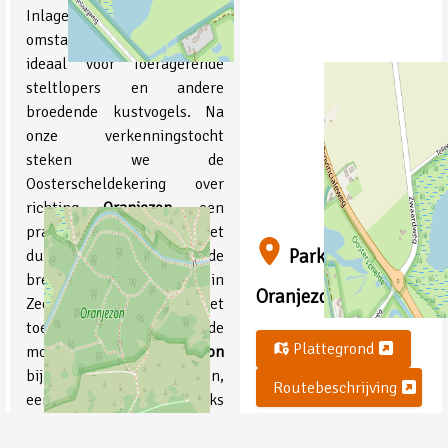
Inlagen. De natte
omstandigheden zijn hier
ideaal voor foeragerende
steltlopers en andere
broedende kustvogels. Na
onze verkenningstocht
steken we de
Oosterscheldekering over
richting
Oranjezon
, een
prachtig gebied met
Parkeren
duinvalleien en één van de
breedste stranden in
Oranjezon
Zeeland. Wanneer de tijd het
toelaat is het zeker nog de
Plattegrond
moeite om het
Noordervroon
bij Westkapelle te bezoeken,
Routebeschrijving
een afwisselend binnendijks
landschap met schorren,