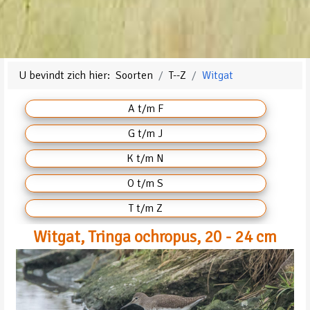
U bevindt zich hier:
Soorten
T--Z
Witgat
A t/m F
G t/m J
K t/m N
O t/m S
T t/m Z
Witgat, Tringa ochropus, 20 - 24 cm