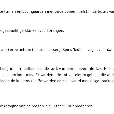
te tuinen en boomgaarden met oude bomen, liefst in de buurt va
ok gaai-achtige klanken voortbrengen.
rs) en vruchten (bessen, kersen). Soms ‘bidt’ de vogel, voor dat h
oog in een loofboom in de vork van een horizontale tak. Het i
mos en korstmos. Er worden drie tot vijf eieren gelegd, die al
egen de kuikens uit. Ze worden eerst gevoerd met uitgebraakt v
 verdroging van de bossen. 1700 tot 2900 broedparen.