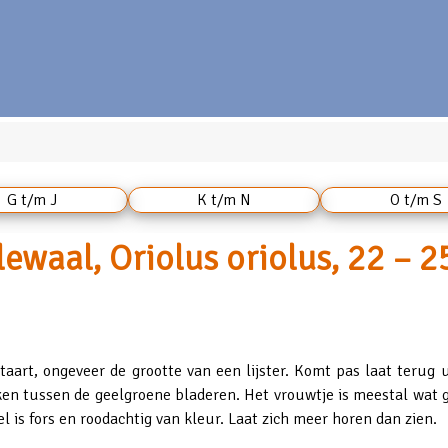
G t/m J
K t/m N
O t/m S
ewaal, Oriolus oriolus, 22 – 
taart, ongeveer de grootte van een lijster. Komt pas laat terug 
kken tussen de geelgroene bladeren. Het vrouwtje is meestal wat 
l is fors en roodachtig van kleur. Laat zich meer horen dan zien.