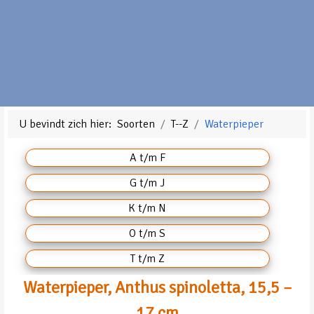
U bevindt zich hier:
Soorten
T--Z
Waterpieper
A t/m F
G t/m J
K t/m N
O t/m S
T t/m Z
Waterpieper, Anthus spinoletta, 15,5 –
17 cm