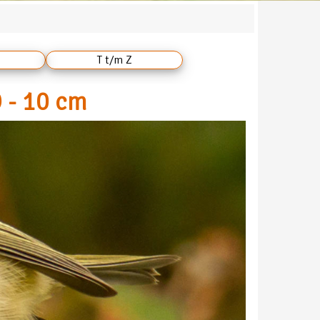
T t/m Z
 - 10 cm