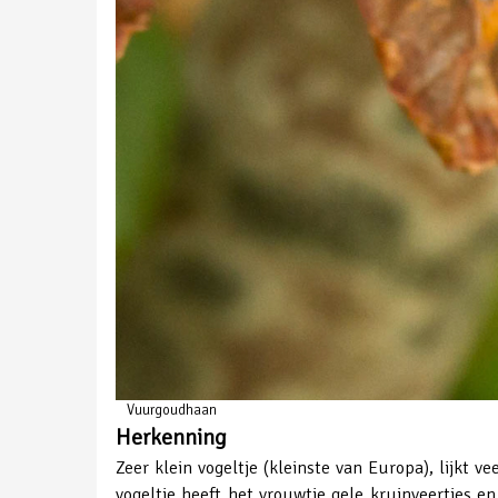
Vuurgoudhaan
Herkenning
Zeer klein vogeltje (kleinste van Europa), lijkt 
vogeltje heeft het vrouwtje gele kruinveertjes e