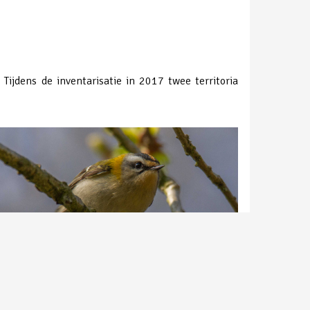
jdens de inventarisatie in 2017 twee territoria
rgoudhaan | in de Maashorst | Peter van de Braak