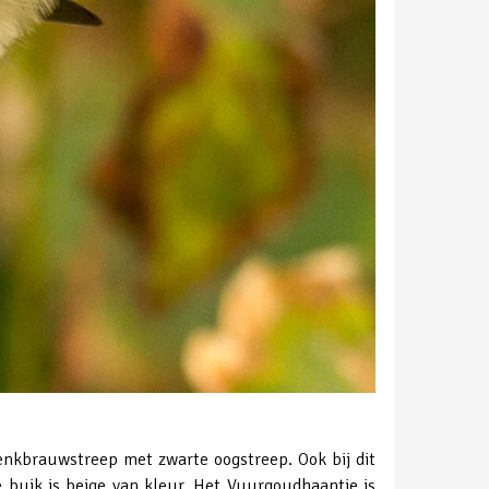
 wenkbrauwstreep met zwarte oogstreep. Ook bij dit
e buik is beige van kleur. Het Vuurgoudhaantje is