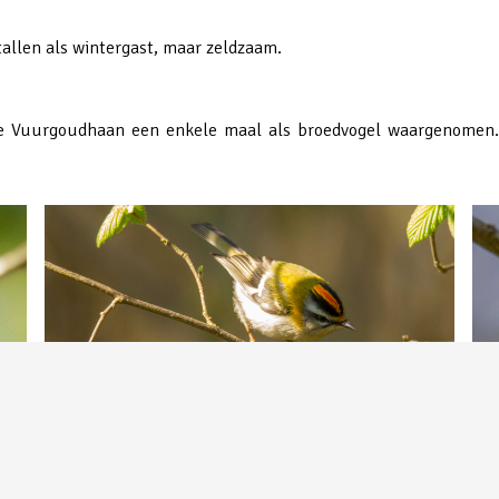
tallen als wintergast, maar zeldzaam.
de Vuurgoudhaan een enkele maal als broedvogel waargenomen. Ti
Vuurgoudhaan | in de Maashorst | Peter van de Braak
Vuu