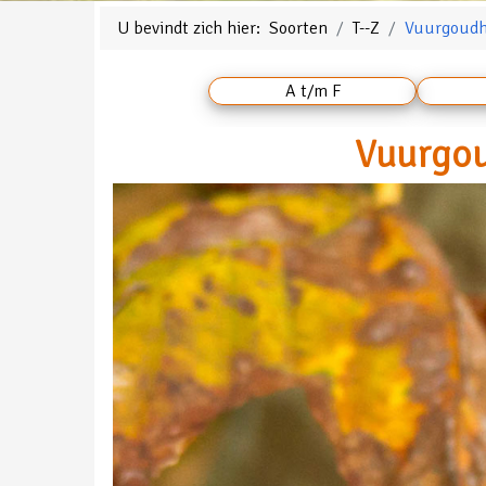
U bevindt zich hier:
Soorten
T--Z
Vuurgoud
A t/m F
Vuurgou