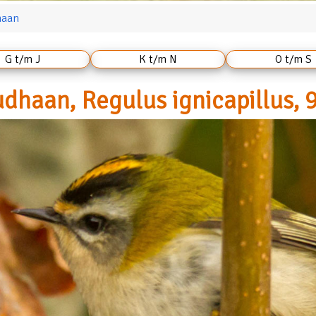
haan
G t/m J
K t/m N
O t/m S
dhaan, Regulus ignicapillus, 9