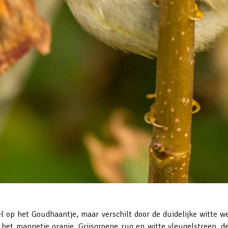
veel op het Goudhaantje, maar verschilt door de duidelijke witte
n het mannetje oranje. Grijsgroene rug en witte vleugelstreep, d