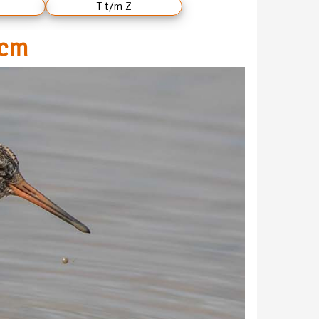
T t/m Z
 cm