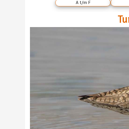
A t/m F
Tu