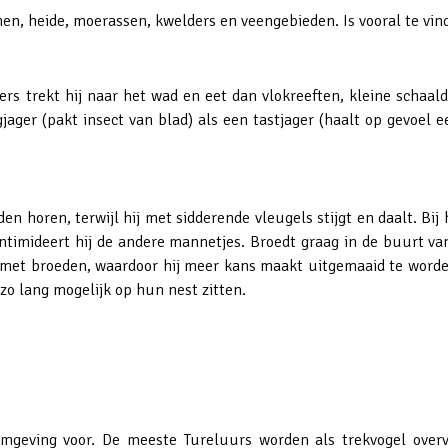
inen, heide, moerassen, kwelders en veengebieden. Is vooral te vi
ers trekt hij naar het wad en eet dan vlokreeften, kleine schaa
gjager (pakt insect van blad) als een tastjager (haalt op gevoe
iden horen, terwijl hij met sidderende vleugels stijgt en daalt. Bi
ntimideert hij de andere mannetjes. Broedt graag in de buurt va
il met broeden, waardoor hij meer kans maakt uitgemaaid te worde
 zo lang mogelijk op hun nest zitten.
mgeving voor. De meeste Tureluurs worden als trekvogel overvl