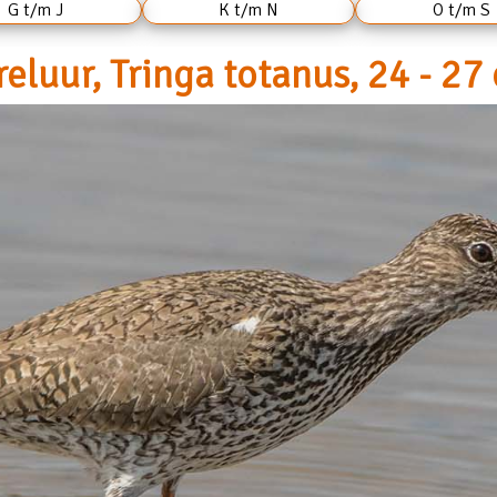
G t/m J
K t/m N
O t/m S
reluur, Tringa totanus, 24 - 27