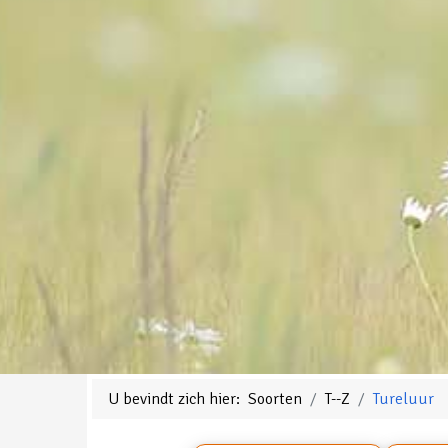
U bevindt zich hier:
Soorten
T--Z
Tureluur