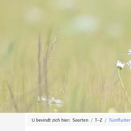
U bevindt zich hier:
Soorten
T--Z
Tuinfluiter