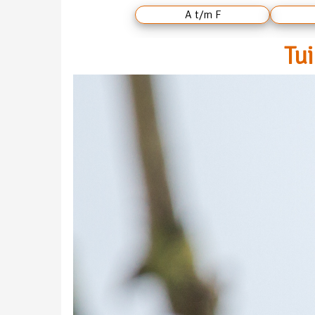
A t/m F
Tui