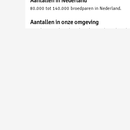
Aantallen in Nederland
80.000 tot 140.000 broedparen in Nederland.
Aantallen in onze omgeving
Vrij algemene broedvogel, in de Maashorst broede
Tuinfluiter | Gemaakt in Maastricht | Peter van de Braak