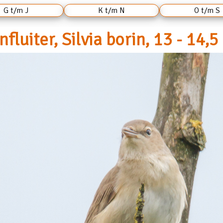
G t/m J
K t/m N
O t/m S
nfluiter, Silvia borin, 13 - 14,