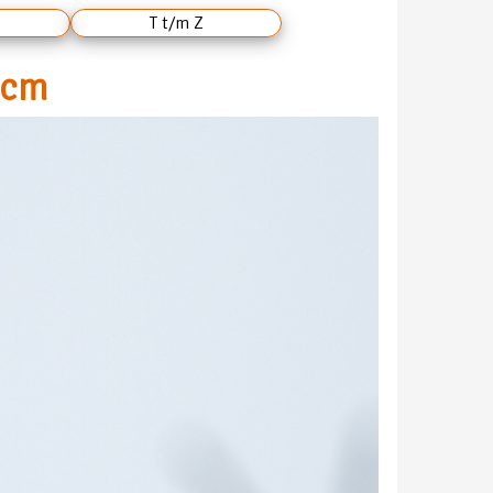
T t/m Z
5 cm