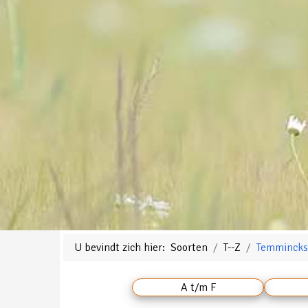
U bevindt zich hier:
Soorten
T--Z
Temmincks
A t/m F