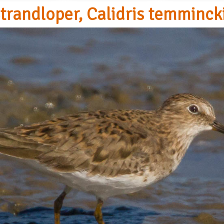
randloper, Calidris temmincki