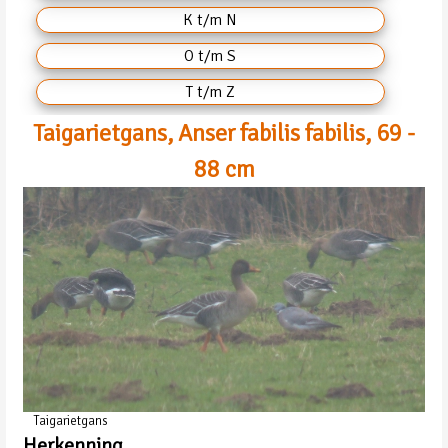
K t/m N
O t/m S
T t/m Z
Taigarietgans, Anser fabilis fabilis, 69 -
88 cm
Taigarietgans
Herkenning