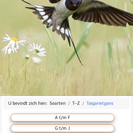
U bevindt zich hier:
Soorten
T--Z
Taigarietgans
A t/m F
G t/m J