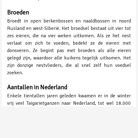
Broeden
Broedt in open berkenbossen en naaldbossen in noord
Rusland en west-Siberië. Het broedsel bestaat uit vier tot
zes eieren, die na vier weken uitkomen. Als ze het nest
verlaat om zich te voeden, bedekt ze de eieren met
donsveren. Ze begint pas met broeden als alle eieren
gelegd zijn, waardoor alle kuikens tegelijk uitkomen. Het
zijn donzige nestvlieders, die al snel zelf hun voedsel
zoeken.
Aantallen in Nederland
Enkele tientallen jaren geleden kwamen er in de winter
vrij veel Taigarietganzen naar Nederland, tot wel 18.000
met strenge vorst. die aantallen zijn hard gedaald en
tegenwoordig blijft het bij enkele exemplaren en dat zelfs
niet elke winter.