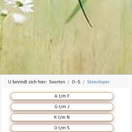
U bevindt zich hier:
Soorten
O--S
Steenloper
A t/m F
G t/m J
K t/m N
O t/m S