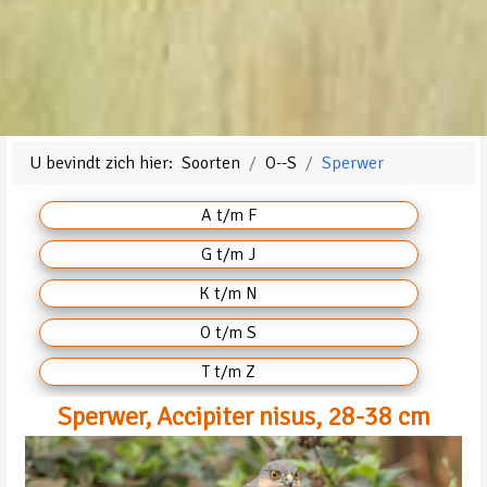
U bevindt zich hier:
Soorten
O--S
Sperwer
A t/m F
G t/m J
K t/m N
O t/m S
T t/m Z
Sperwer, Accipiter nisus, 28-38 cm