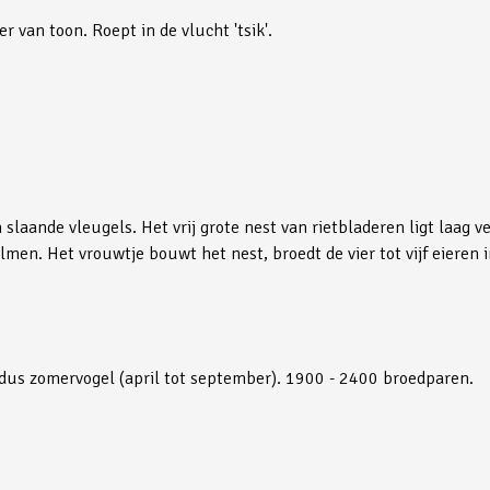
r van toon. Roept in de vlucht 'tsik'.
slaande vleugels. Het vrij grote nest van rietbladeren ligt laag v
lmen. Het vrouwtje bouwt het nest, broedt de vier tot vijf eieren 
s dus zomervogel (april tot september). 1900 - 2400 broedparen.
an, twee daarvan bij de telpost.