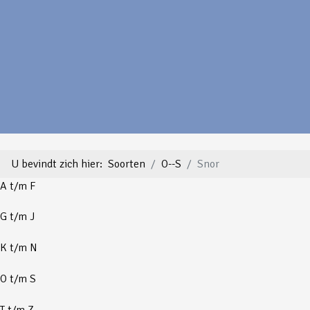
U bevindt zich hier:
Soorten
O--S
Snor
A t/m F
G t/m J
K t/m N
O t/m S
T t/m Z