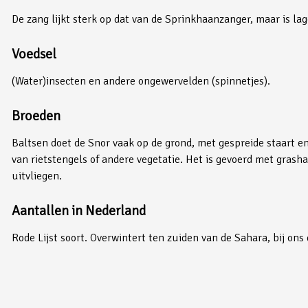
De zang lijkt sterk op dat van de Sprinkhaanzanger, maar is lage
Voedsel
(Water)insecten en andere ongewervelden (spinnetjes).
Broeden
Baltsen doet de Snor vaak op de grond, met gespreide staart en 
van rietstengels of andere vegetatie. Het is gevoerd met grasha
uitvliegen.
Aantallen in Nederland
Rode Lijst soort. Overwintert ten zuiden van de Sahara, bij on
Aantallen in onze omgeving
Broedt niet in onze omgeving. Er zijn maar drie waarnemingen v