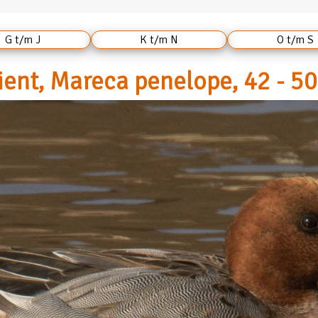
G t/m J
K t/m N
O t/m S
ent, Mareca penelope, 42 - 5