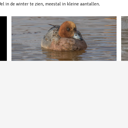
l in de winter te zien, meestal in kleine aantallen.
Smient | In Uden-Zuid | ©Peter van de Braak
Smi