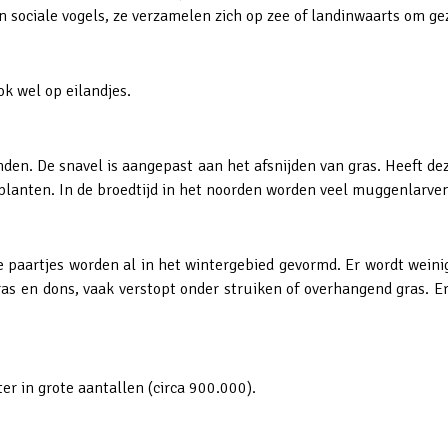
n sociale vogels, ze verzamelen zich op zee of landinwaarts om ge
ok wel op eilandjes.
en. De snavel is aangepast aan het afsnijden van gras. Heeft d
planten. In de broedtijd in het noorden worden veel muggenlarve
 paartjes worden al in het wintergebied gevormd. Er wordt weini
ras en dons, vaak verstopt onder struiken of overhangend gras. Er
er in grote aantallen (circa 900.000).