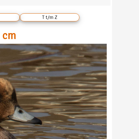
T t/m Z
0 cm