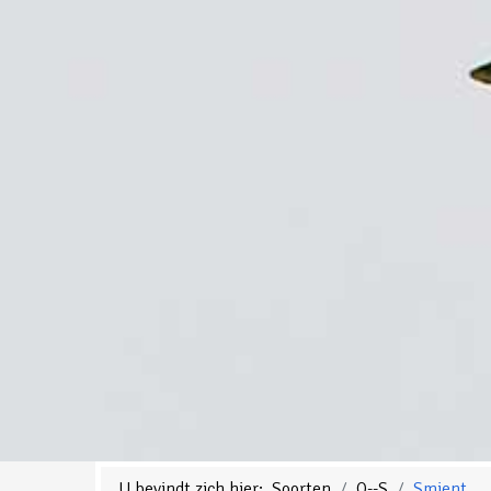
U bevindt zich hier:
Soorten
O--S
Smient