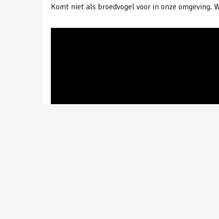
Komt niet als broedvogel voor in onze omgeving. We
Smient | Gemaakt bij de Kraaijenbergse Plassen | Peter van de Braak