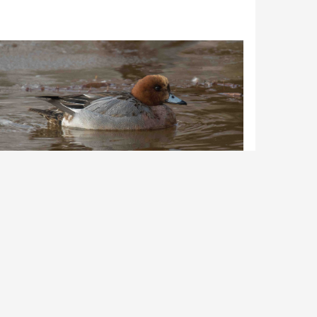
ent | In Uden-Zuid | ©Peter van de Braak