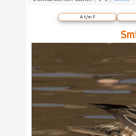
A t/m F
Smi