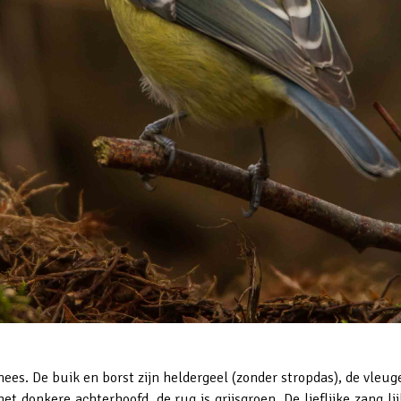
es. De buik en borst zijn heldergeel (zonder stropdas), de vleugel
t donkere achterhoofd, de rug is grijsgroen. De lieflijke zang li