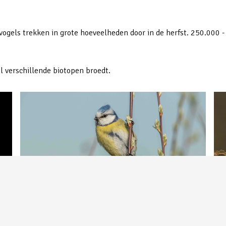
e vogels trekken in grote hoeveelheden door in de herfst. 250.000
el verschillende biotopen broedt.
Pim
Pimpelmees | Gemaakt in Uden | Peter van de Braak