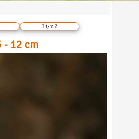
T t/m Z
5 - 12 cm