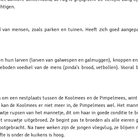
htigen.
id van mensen, zoals parken en tuinen. Heeft zich goed aangep
 en hun larven (larven van galwespen en galmuggen), knoppen en
eboden voedsel van de mens (pinda's brood, vetbollen). Vooral 
n om een nestplaats tussen de Koolmees en de Pimpelmees, wint
 kan de Koolmees er niet meer in, de Pimpelmees wel. Het mannet
uwtje rupsen van het mannetje, dit om haar in goede conditie te 
t vrouwtje uitgebroed. Ze begint pas te broeden als alle eieren 
otgebracht. Na twee weken zijn de jongen vliegvlug, ze blijven 
fte is onder de kuikens is hoog.