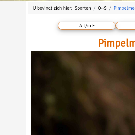
U bevindt zich hier:
Soorten
O--S
Pimpelme
A t/m F
Pimpelme