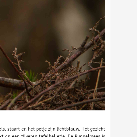
s, staart en het petje zijn lichtblauw. Het gezicht
jkt op een zilveren tafelbelletje. De Pimpelmees is