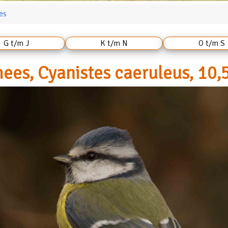
es
G t/m J
K t/m N
O t/m S
es, Cyanistes caeruleus, 10,