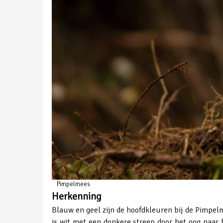
Pimpelmees
Herkenning
Blauw en geel zijn de hoofdkleuren bij de Pimpelme
is wit met een donkere streep door het oog naar he