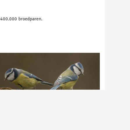
 - 400.000 broedparen.
pelmees | Gemaakt in Uden | Peter van de Braak