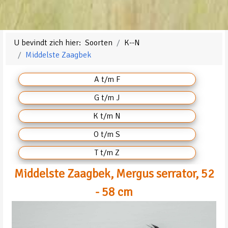
U bevindt zich hier:
Soorten
K--N
Middelste Zaagbek
A t/m F
G t/m J
K t/m N
O t/m S
T t/m Z
Middelste Zaagbek, Mergus serrator, 52
- 58 cm