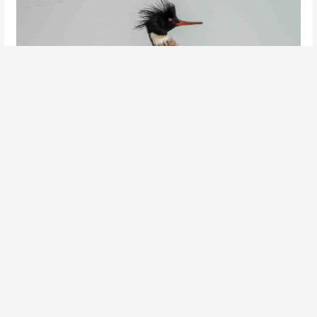
Middelste Zaagbek | Gemaakt bij de Brouwersdam | Peter van de Braak