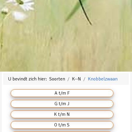
U bevindt zich hier:
Soorten
K--N
Knobbelzwaan
A t/m F
G t/m J
K t/m N
O t/m S