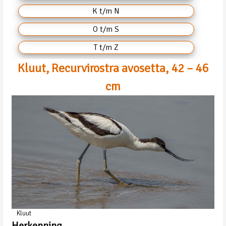
K t/m N
O t/m S
T t/m Z
Kluut, Recurvirostra avosetta, 42 – 46
cm
Kluut
Herkenning