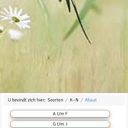
U bevindt zich hier:
Soorten
K--N
Kluut
A t/m F
G t/m J