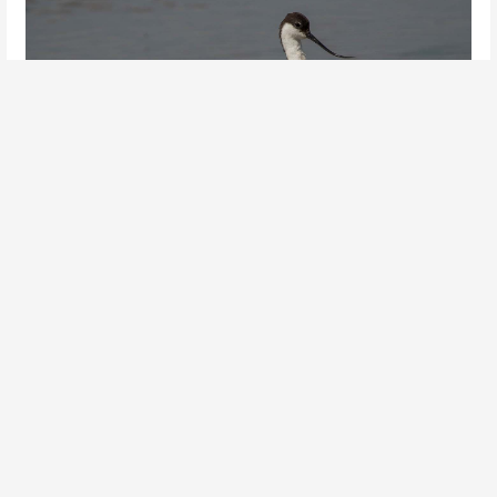
Kluut | In de Osse polder | ©Peter van de Braak