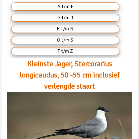
A t/m F
G t/m J
K t/m N
O t/m S
T t/m Z
Kleinste Jager, Stercorarius
longicaudus, 50 -55 cm inclusief
verlengde staart