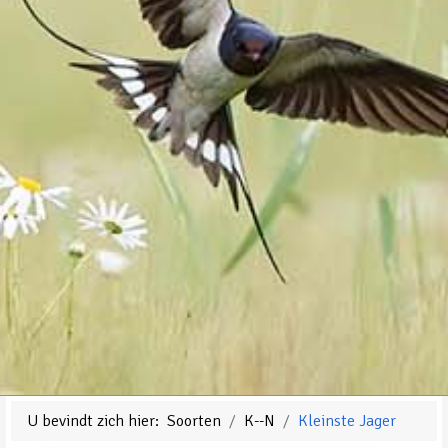
U bevindt zich hier:
Soorten
K--N
Kleinste Jager