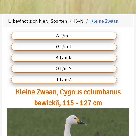
U bevindt zich hier:
Soorten
K--N
Kleine Zwaan
A t/m F
G t/m J
K t/m N
O t/m S
T t/m Z
Kleine Zwaan, Cygnus columbanus
bewickii, 115 - 127 cm