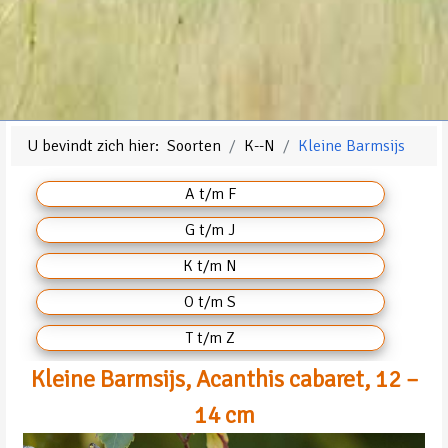
U bevindt zich hier:
Soorten
K--N
Kleine Barmsijs
A t/m F
G t/m J
K t/m N
O t/m S
T t/m Z
Kleine Barmsijs, Acanthis cabaret, 12 –
14 cm