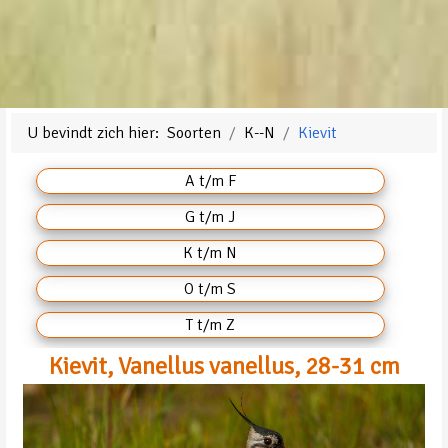
U bevindt zich hier:
Soorten
K--N
Kievit
A t/m F
G t/m J
K t/m N
O t/m S
T t/m Z
Kievit, Vanellus vanellus, 28-31 cm