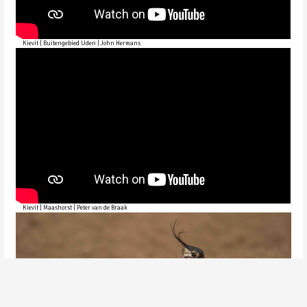
Kievit | Buitengebied Uden | John Hermans
Kievit | Maashorst | Peter van de Braak