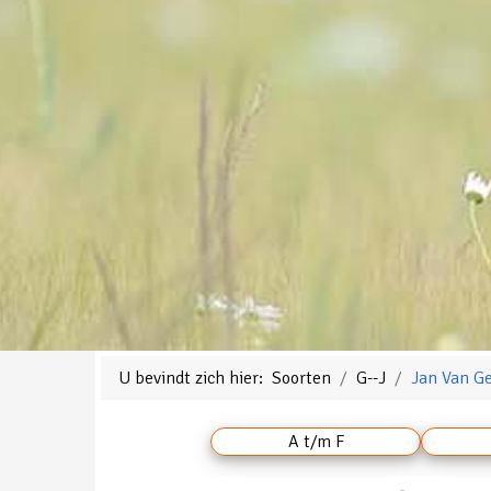
U bevindt zich hier:
Soorten
G--J
Jan Van G
A t/m F