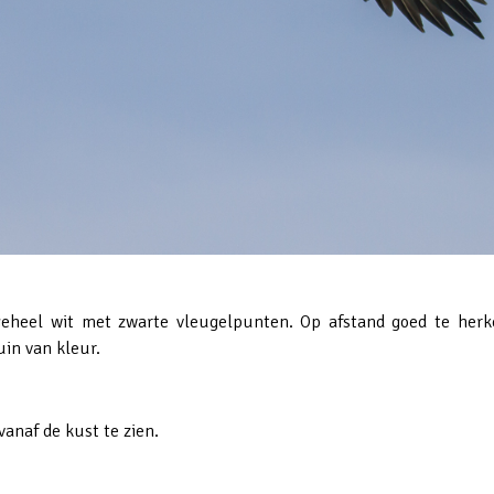
geheel wit met zwarte vleugelpunten. Op afstand goed te her
uin van kleur.
vanaf de kust te zien.