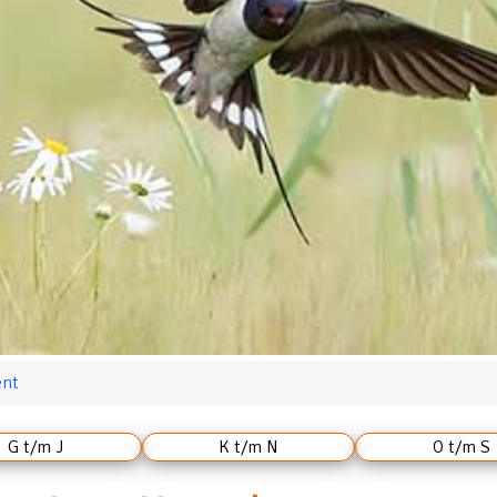
ent
G t/m J
K t/m N
O t/m S