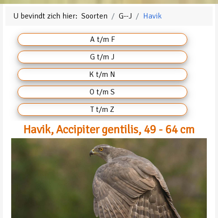
U bevindt zich hier:
Soorten
G--J
Havik
A t/m F
G t/m J
K t/m N
O t/m S
T t/m Z
Havik, Accipiter gentilis, 49 - 64 cm