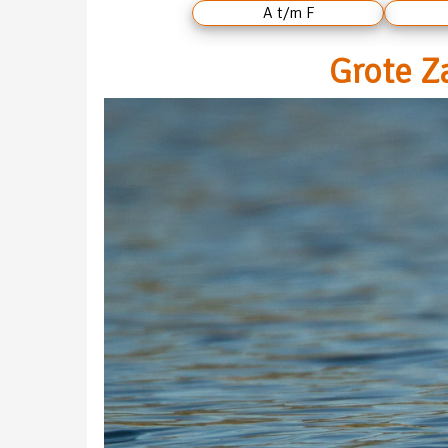
A t/m F
Grote Z