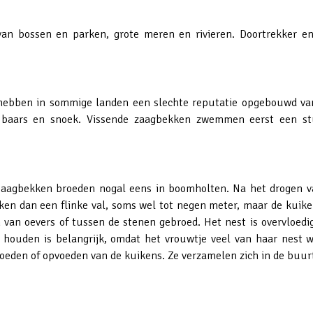
 van bossen en parken, grote meren en rivieren. Doortrekker en
e hebben in sommige landen een slechte reputatie opgebouwd van
ls baars en snoek. Vissende zaagbekken zwemmen eerst een s
 Zaagbekken broeden nogal eens in boomholten. Na het drogen va
n dan een flinke val, soms wel tot negen meter, maar de kuikens
en van oevers of tussen de stenen gebroed. Het nest is overvloe
houden is belangrijk, omdat het vrouwtje veel van haar nest we
oeden of opvoeden van de kuikens. Ze verzamelen zich in de buur