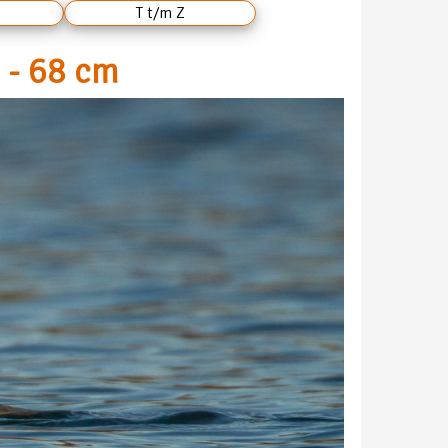
T t/m Z
 - 68 cm