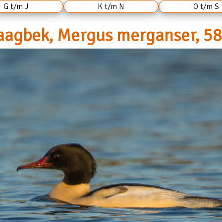
G t/m J
K t/m N
O t/m S
aagbek, Mergus merganser, 58