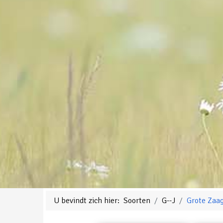
U bevindt zich hier:
Soorten
G--J
Grote Zaa