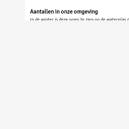
Aantallen in onze omgeving
In de winter is deze soms te zien op de waterplas
Grote Zaagbek | Gemaakt in de Ooijpolder | Peter van de Braak