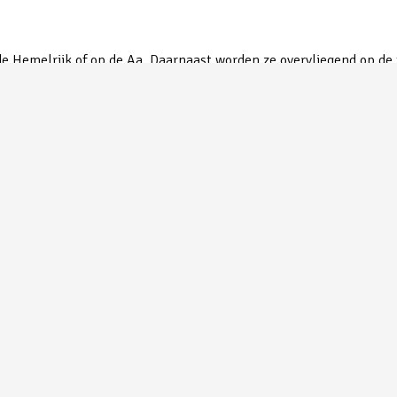
 de Hemelrijk of op de Aa. Daarnaast worden ze overvliegend op de 
Grote Zaagbek | ©Peter van de Braak
Gr
© 1974 - 2026 Vogelwacht Uden
info@vogelwachtuden.nl