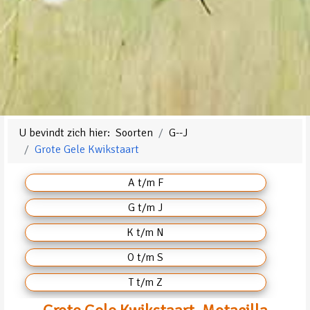
U bevindt zich hier:
Soorten
G--J
Grote Gele Kwikstaart
A t/m F
G t/m J
K t/m N
O t/m S
T t/m Z