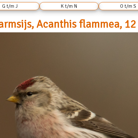
G t/m J
K t/m N
O t/m S
armsijs, Acanthis flammea, 12