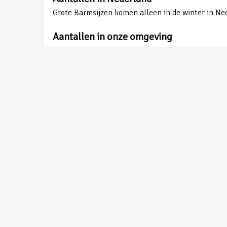
Grote Barmsijzen komen alleen in de winter in Ned
Aantallen in onze omgeving
Alleen in de winter en lang niet elk jaar.
Grote Barmsijs | Gemaakt in Handel