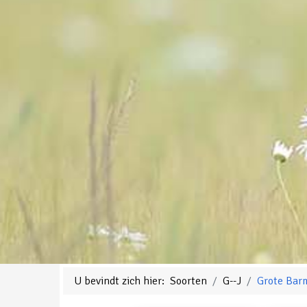
U bevindt zich hier:
Soorten
G--J
Grote Barm