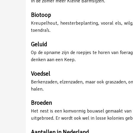
in de zomer meer Kleine Barmsijzen.
Biotoop
Kreupelhout, heesterbeplanting, vooral els, wil
toendra’s.
Geluid
Op de opname zijn de roepjes te horen van foerage
denken aan een Keep.
Voedsel
Berkenzaden, elzenzaden, maar ook graszaden, onk
halen.
Broeden
Het nest is een komvormig bouwsel gemaakt van twi
uitgebroed. Er wordt ook wel in losse kolonies ge
Aantallen in Nederland