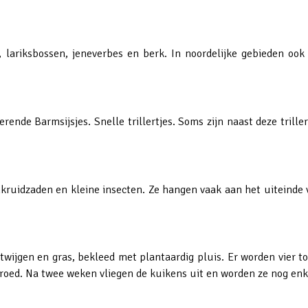
g, lariksbossen, jeneverbes en berk. In noordelijke gebieden oo
rende Barmsijsjes. Snelle trillertjes. Soms zijn naast deze trill
ruidzaden en kleine insecten. Ze hangen vaak aan het uiteinde 
jgen en gras, bekleed met plantaardig pluis. Er worden vier tot
broed. Na twee weken vliegen de kuikens uit en worden ze nog en