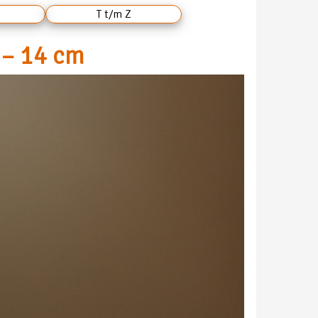
T t/m Z
 – 14 cm