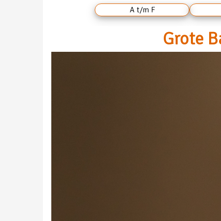
A t/m F
Grote B