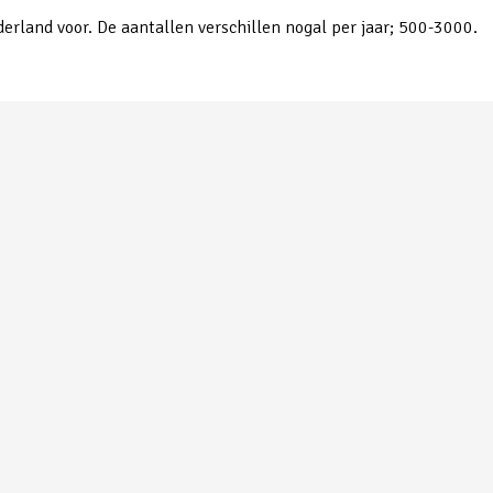
erland voor. De aantallen verschillen nogal per jaar; 500-3000.
Grote Barmsijs | Gemaakt in Handel
Gr
© 1974 - 2026 Vogelwacht Uden
info@vogelwachtuden.nl