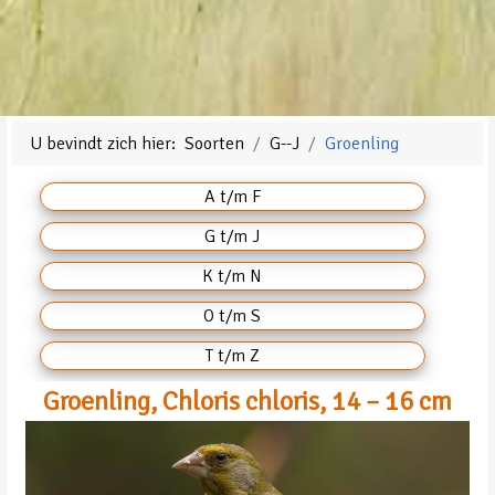
U bevindt zich hier:
Soorten
G--J
Groenling
A t/m F
G t/m J
K t/m N
O t/m S
T t/m Z
Groenling, Chloris chloris, 14 – 16 cm