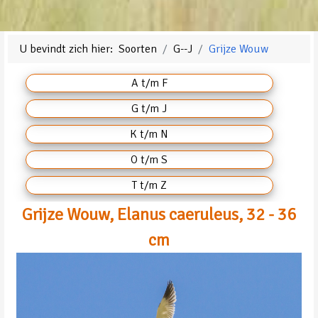
U bevindt zich hier:
Soorten
G--J
Grijze Wouw
A t/m F
G t/m J
K t/m N
O t/m S
T t/m Z
Grijze Wouw, Elanus caeruleus, 32 - 36
cm