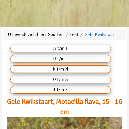
U bevindt zich hier:
Soorten
G--J
Gele Kwikstaart
A t/m F
G t/m J
K t/m N
O t/m S
T t/m Z
Gele Kwikstaart, Motacilla flava, 15 - 16
cm