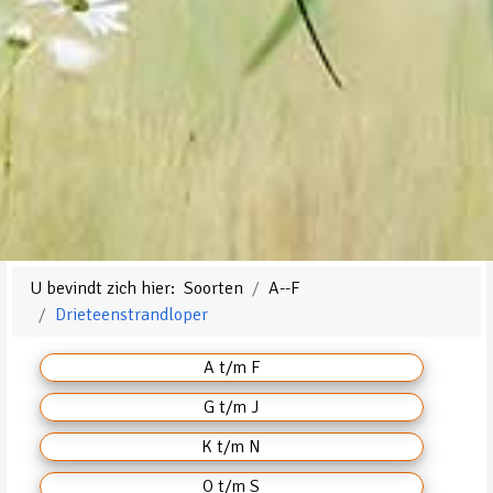
U bevindt zich hier:
Soorten
A--F
Drieteenstrandloper
A t/m F
G t/m J
K t/m N
O t/m S