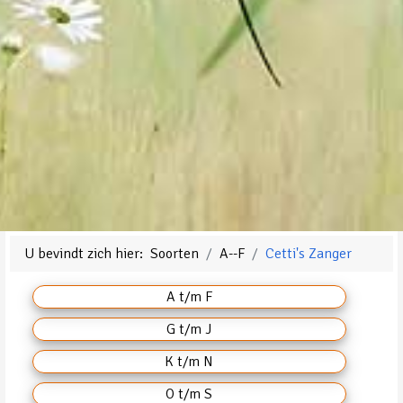
U bevindt zich hier:
Soorten
A--F
Cetti's Zanger
A t/m F
G t/m J
K t/m N
O t/m S