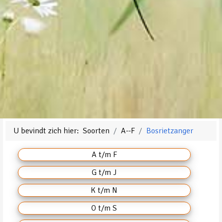
U bevindt zich hier:
Soorten
A--F
Bosrietzanger
A t/m F
G t/m J
K t/m N
O t/m S