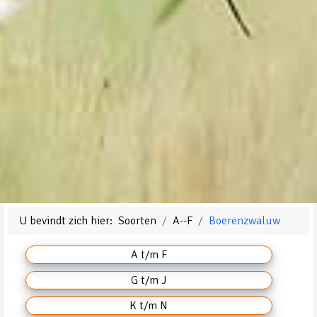
U bevindt zich hier:
Soorten
A--F
Boerenzwaluw
A t/m F
G t/m J
K t/m N