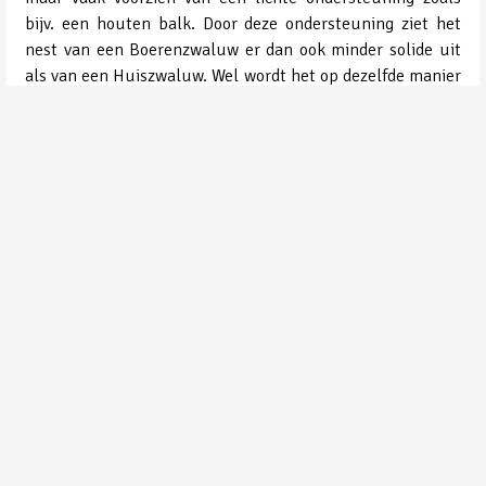
bijv. een houten balk. Door deze ondersteuning ziet het
nest van een Boerenzwaluw er dan ook minder solide uit
als van een Huiszwaluw. Wel wordt het op dezelfde manier
gemaakt. Beide ouders verzamelen modderballetjes
waarmee het nest wordt gemaakt. Hier en daar wordt het
verstevigd met stro of andere plantendelen. De
binnenzijde van het nest wordt schaars bekleed met wat
veertjes.
Aantallen in Nederland
In de meest recente broedvogelsatlas wordt het aantal
broedparen geschat op 210.000-280.000.
Aantallen in onze omgeving
Overal in het buitengebied kun je Boerenzwaluwen
aantreffen die in een stal broeden.