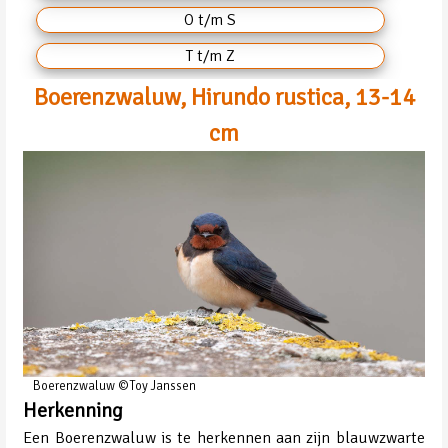
O t/m S
T t/m Z
Boerenzwaluw, Hirundo rustica, 13-14
cm
Boerenzwaluw ©Toy Janssen
Herkenning
Een Boerenzwaluw is te herkennen aan zijn blauwzwarte