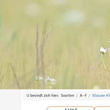
U bevindt zich hier:
Soorten
A--F
Blauwe Ki
A t/m F