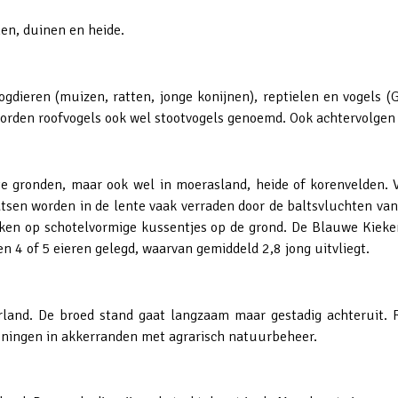
en, duinen en heide.
gdieren (muizen, ratten, jonge konijnen), reptielen en vogels 
worden roofvogels ook wel stootvogels genoemd. Ook achtervolgen 
te gronden, maar ook wel in moerasland, heide of korenvelden. 
atsen worden in de lente vaak verraden door de baltsvluchten v
jken op schotelvormige kussentjes op de grond. De Blauwe Kiekend
 4 of 5 eieren gelegd, waarvan gemiddeld 2,8 jong uitvliegt.
and. De broed stand gaat langzaam maar gestadig achteruit. 
oningen in akkerranden met agrarisch natuurbeheer.