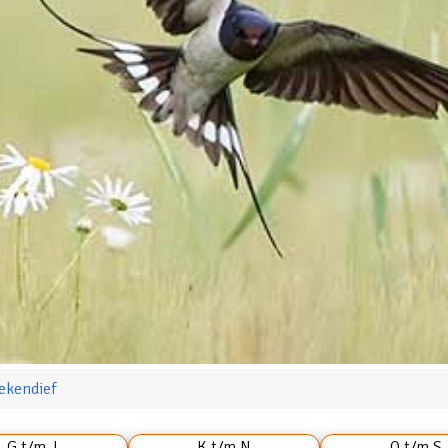
ekendief
G t/m J
K t/m N
O t/m S