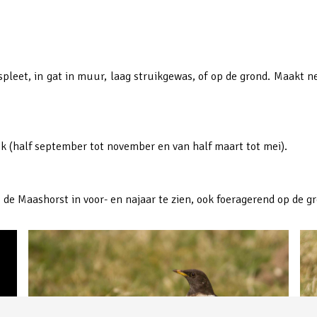
spleet, in gat in muur, laag struikgewas, of op de grond. Maakt ne
rek (half september tot november en van half maart tot mei).
 de Maashorst in voor- en najaar te zien, ook foeragerend op de g