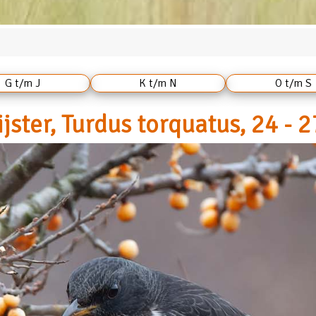
G t/m J
K t/m N
O t/m S
ijster, Turdus torquatus, 24 - 