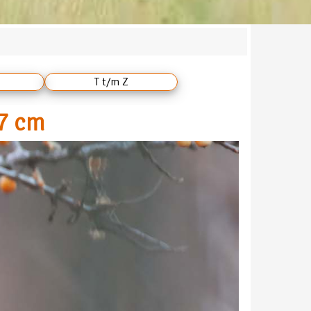
T t/m Z
27 cm