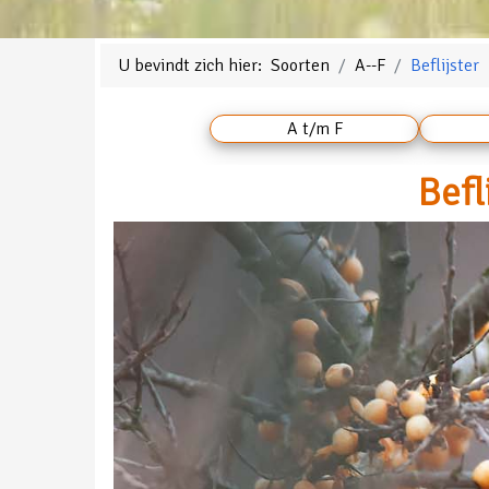
U bevindt zich hier:
Soorten
A--F
Beflijster
A t/m F
Befl