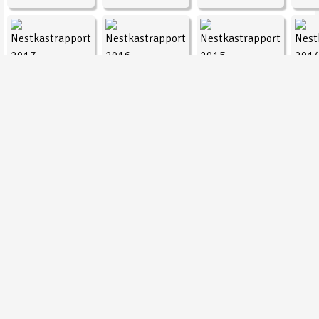
2017
2016
2015
2013
2012
2011
2009
© 1974 - 2026 Vogelwacht Uden
info@vogelwachtuden.nl